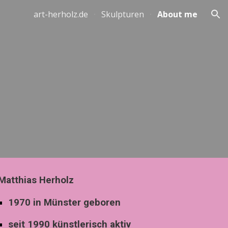
art-herholz.de
Skulpturen
About me
ion
Matthias Herholz
1970 in Münster geboren
seit 1990 künstlerisch aktiv